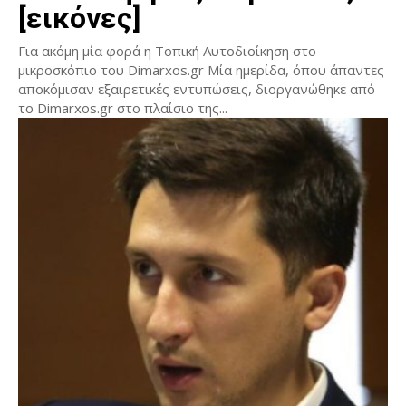
[εικόνες]
Για ακόμη μία φορά η Τοπική Αυτοδιοίκηση στο
μικροσκόπιο του Dimarxos.gr Μία ημερίδα, όπου άπαντες
αποκόμισαν εξαιρετικές εντυπώσεις, διοργανώθηκε από
το Dimarxos.gr στο πλαίσιο της...