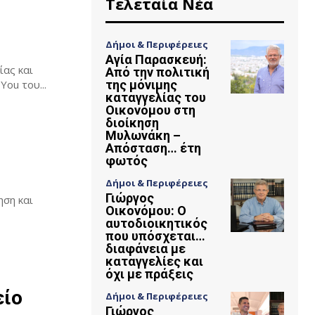
Τελεταία Νέα
Δήμοι & Περιφέρειες
Αγία Παρασκευή:
ίας και
Από την πολιτική
ομπή Live You του...
της μόνιμης
καταγγελίας του
Οικονόμου στη
διοίκηση
Μυλωνάκη –
Απόσταση… έτη
φωτός
Δήμοι & Περιφέρειες
Γιώργος
ηση και
Οικονόμου: Ο
αυτοδιοικητικός
που υπόσχεται…
διαφάνεια με
καταγγελίες και
όχι με πράξεις
είο
Δήμοι & Περιφέρειες
Γιώργος