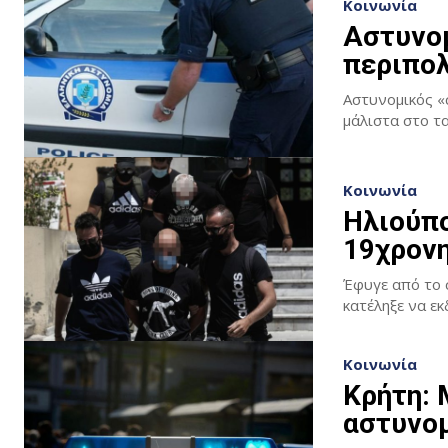
Κοινωνία
Αστυνομ
περιπολ
Αστυνομικός «
Κοινωνία
Ηλιούπο
19χρον
Έφυγε από το σ
Κοινωνία
Κρήτη:
αστυνομ