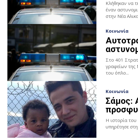
Κλήθηκαν να τ
έναν αστυνομικό στο νοσοκομείο... 
στην Νέα Αλικα
Κοινωνία
Αυτοτρα
αστυνομ
Στο 401 Στρατ
γραφείων της 
του όπλο...
Κοινωνία
Σάμος: 
προσφυ
Η ιστορία του
υπηρέτησε στη 