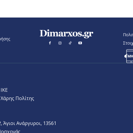
Πολι
ρήσης
Στοι
ΙΚΕ
- Χάρης Πολίτης
, Άγιοι Ανάργυροι, 13561
 Μοσχονάς