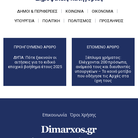
ΔΉΜΟΙ & ΠΕΡΙΦΈΡΕΙΕΣ
ΚΟΙΝΩΝΊΑ
ΟΙΚΟΝΟΜΊΑ
ΥΠΟΥΡΓΕΊΑ
ΠΟΛΙΤΙΚΉ
ΠΟΛΙΤΙΣΜΌΣ
ΠΡΟΣΛΉΨΕΙΣ
ΠΡΟΗΓΟΎΜΕΝΟ ΆΡΘΡΟ
ΕΠΌΜΕΝΟ ΆΡΘΡΟ
ΔΥΠΑ: Πότε ξεκινούν οι
Ξέπλυμα χρήματος:
αιτήσεις για το ειδικό
Ελέγχονται 200 πρόσωπα,
εποχικό βοήθημα έτους 2025
ανάμεσά τους και διευθυντές
υπουργείων – Το κοινό μοτίβο
που οδήγησε τις Αρχές στα
ίχνη τους
Επικοινωνία
Όροι Χρήσης