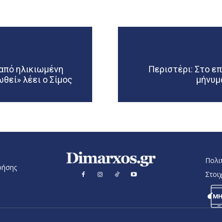
 από ηλικιωμένη
Περιστέρι: Στο ε
θεί» λέει ο Σίμος
μήνυμ
Πολι
ρήσης
Στοι